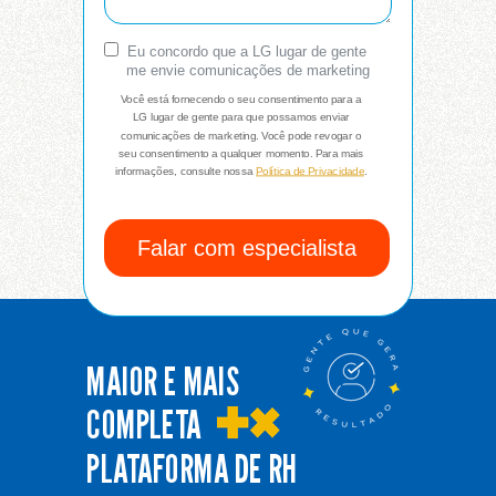
Eu concordo que a LG lugar de gente
me envie comunicações de marketing
Você está fornecendo o seu consentimento para a
LG lugar de gente para que possamos enviar
comunicações de marketing. Você pode revogar o
seu consentimento a qualquer momento. Para mais
informações, consulte nossa
Política de Privacidade
.
Falar com especialista
MAIOR E MAIS
COMPLETA
PLATAFORMA DE RH