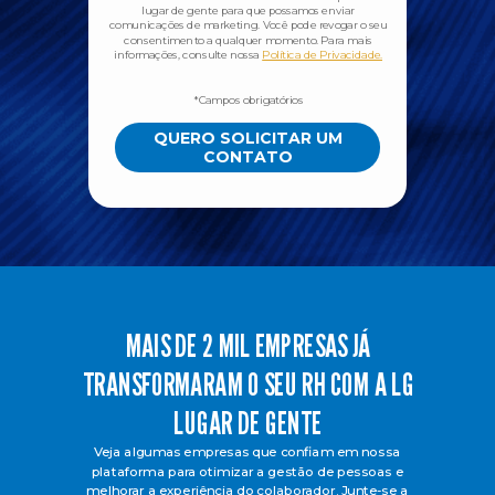
lugar de gente para que possamos enviar
comunicações de marketing. Você pode revogar o seu
consentimento a qualquer momento. Para mais
informações, consulte nossa
Política de Privacidade.
*Campos obrigatórios
QUERO SOLICITAR UM
CONTATO
MAIS DE 2 MIL EMPRESAS JÁ
TRANSFORMARAM O SEU RH COM A LG
LUGAR DE GENTE
Veja algumas empresas que confiam em nossa
plataforma para otimizar a gestão de pessoas e
melhorar a experiência do colaborador. Junte-se a